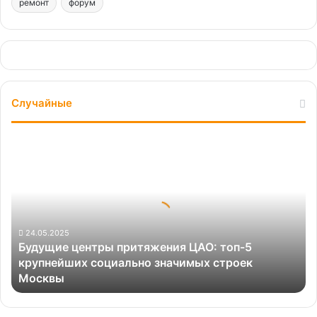
ремонт
форум
Случайные
Будущие
центры
притяжения
ЦАО:
топ-5
крупнейших
социально
24.05.2025
Будущие центры притяжения ЦАО: топ-5
значимых
крупнейших социально значимых строек
строек
Москвы
Москвы