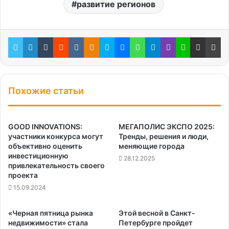
развитие регионов
Twitter
LinkedIn
Tumblr
Reddit
Вконтакте
Одноклассники
Skype
Messenger
WhatsApp
Telegram
Viber
Line
Поделиться через электронную почту
Пе
Похожие статьи
GOOD INNOVATIONS:
МЕГАПОЛИС ЭКСПО 2025:
участники конкурса могут
Тренды, решения и люди,
объективно оценить
меняющие города
инвестиционную
28.12.2025
привлекательность своего
проекта
15.09.2024
«Черная пятница рынка
Этой весной в Санкт-
недвижимости» стала
Петербурге пройдет