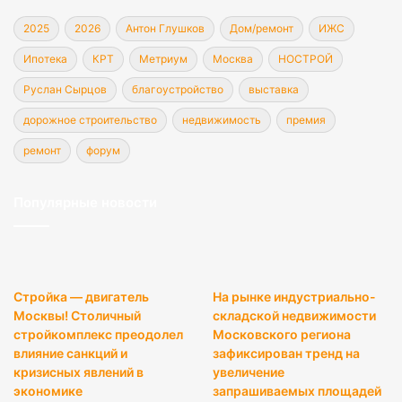
2025
2026
Антон Глушков
Дом/ремонт
ИЖС
Ипотека
КРТ
Метриум
Москва
НОСТРОЙ
Руслан Сырцов
благоустройство
выставка
дорожное строительство
недвижимость
премия
ремонт
форум
Популярные новости
Стройка — двигатель
На рынке индустриально-
Москвы! Столичный
складской недвижимости
стройкомплекс преодолел
Московского региона
влияние санкций и
зафиксирован тренд на
кризисных явлений в
увеличение
экономике
запрашиваемых площадей