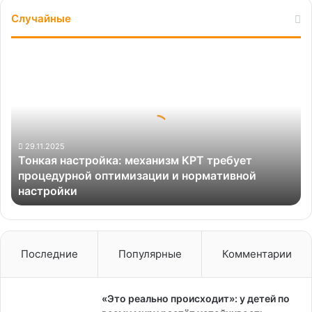
Случайные
Тонкая
настройка:
механизм
КРТ
требует
процедурной
оптимизации
29.11.2025
Тонкая настройка: механизм КРТ требует
и
процедурной оптимизации и нормативной
нормативной
настройки
настройки
Последние
Популярные
Комментарии
«Это реально происходит»: у детей по