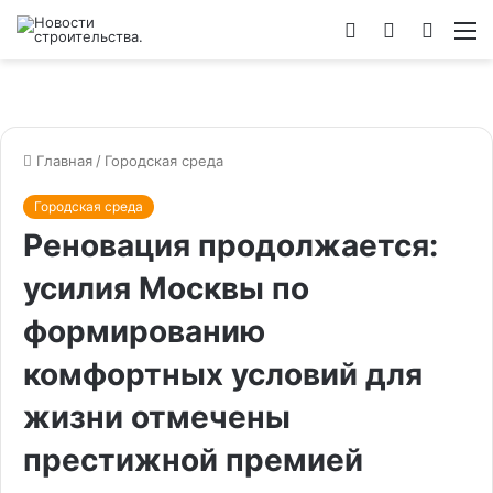
Войти
Switch
Искат
М
skin
Главная
/
Городская среда
Городская среда
Реновация продолжается:
усилия Москвы по
формированию
комфортных условий для
жизни отмечены
престижной премией