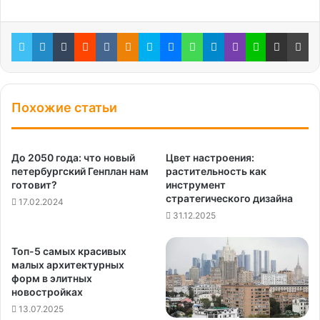
Twitter
LinkedIn
Tumblr
Reddit
Вконтакте
Одноклассники
Skype
Messenger
WhatsApp
Telegram
Viber
Line
Поделиться через электронную почту
Пе
Похожие статьи
До 2050 года: что новый
Цвет настроения:
петербургский Генплан нам
растительность как
готовит?
инструмент
стратегического дизайна
17.02.2024
31.12.2025
Топ-5 самых красивых
малых архитектурных
форм в элитных
новостройках
13.07.2025