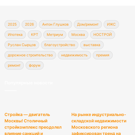
2025
2026
Антон Глушков
Дом/ремонт
ИЖС
Ипотека
КРТ
Метриум
Москва
НОСТРОЙ
Руслан Сырцов
благоустройство
выставка
дорожное строительство
недвижимость
премия
ремонт
форум
Популярные новости
Стройка — двигатель
На рынке индустриально-
Москвы! Столичный
складской недвижимости
стройкомплекс преодолел
Московского региона
влияние санкций и
зафиксирован тренд на