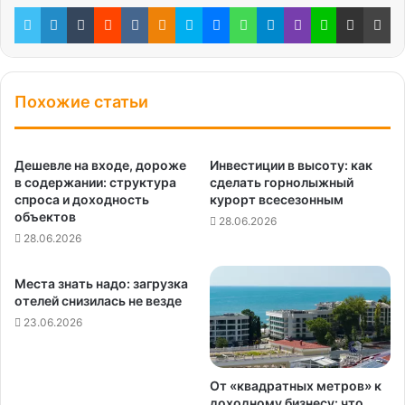
Twitter
LinkedIn
Tumblr
Reddit
Вконтакте
Одноклассники
Skype
Messenger
WhatsApp
Telegram
Viber
Line
Поделиться через электронную почту
Пе
Похожие статьи
Дешевле на входе, дороже
Инвестиции в высоту: как
в содержании: структура
сделать горнолыжный
спроса и доходность
курорт всесезонным
объектов
28.06.2026
28.06.2026
Места знать надо: загрузка
отелей снизилась не везде
23.06.2026
От «квадратных метров» к
доходному бизнесу: что