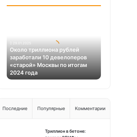
Около
триллиона
рублей
заработали
10
29.01.2025
девелоперов
Около триллиона рублей
«старой»
заработали 10 девелоперов
Москвы
«старой» Москвы по итогам
по
2024 года
итогам
2024
года
Последние
Популярные
Комментарии
Триллион в бетоне: