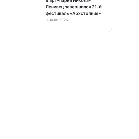
В арт-парке Никола-
Ленивец завершился 21-й
фестиваль «Архстояние»
04.08.2026