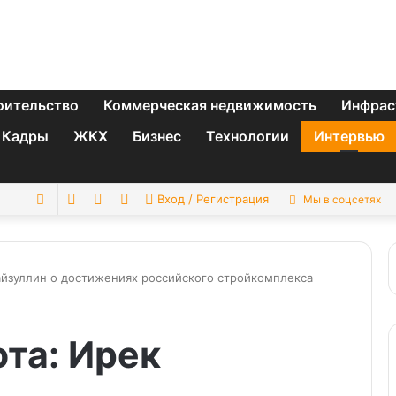
оительство
Коммерческая недвижимость
Инфрас
Кадры
ЖКХ
Бизнес
Технологии
Интервью
Switch
Sidebar
Случайная
Искать
Вход / Регистрация
Мы в соцсетях
skin
статья
айзуллин о достижениях российского стройкомплекса
та: Ирек