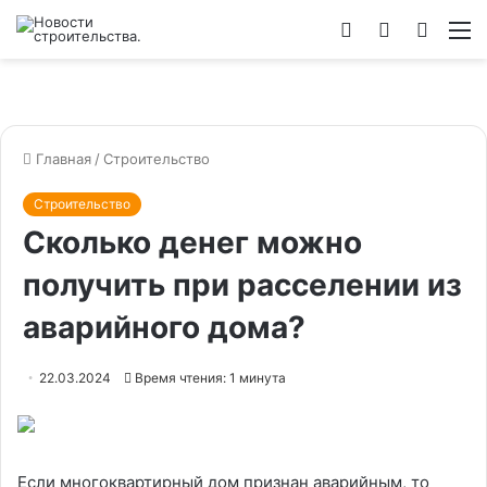
Войти
Switch
Искат
М
skin
Главная
/
Строительство
Строительство
Сколько денег можно
получить при расселении из
аварийного дома?
22.03.2024
Время чтения: 1 минута
Если многоквартирный дом признан аварийным, то