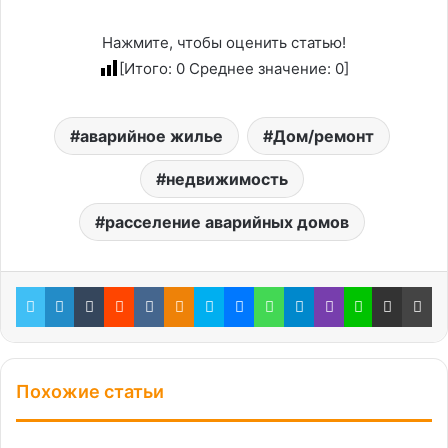
Нажмите, чтобы оценить статью!
[Итого:
0
Среднее значение:
0
]
аварийное жилье
Дом/ремонт
недвижимость
расселение аварийных домов
Twitter
LinkedIn
Tumblr
Reddit
Вконтакте
Одноклассники
Skype
Messenger
WhatsApp
Telegram
Viber
Line
Поделиться через электронную почту
Пе
Похожие статьи