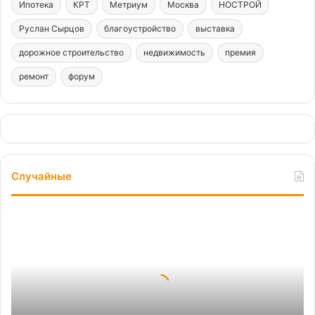
Ипотека
КРТ
Метриум
Москва
НОСТРОЙ
Руслан Сырцов
благоустройство
выставка
дорожное строительство
недвижимость
премия
ремонт
форум
Случайные
И
обои
тоже.
Россияне
назвали
самые
токсичные