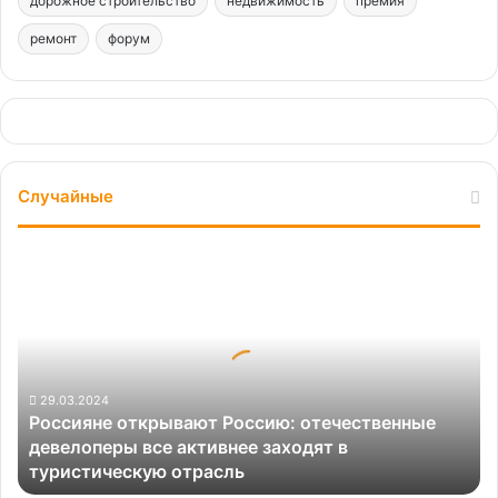
дорожное строительство
недвижимость
премия
ремонт
форум
Случайные
Россияне
открывают
Россию:
отечественные
девелоперы
все
активнее
29.03.2024
Россияне открывают Россию: отечественные
заходят
девелоперы все активнее заходят в
в
туристическую отрасль
туристическую
отрасль