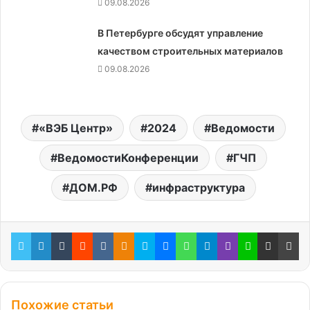
09.08.2026
В Петербурге обсудят управление
качеством строительных материалов
09.08.2026
«ВЭБ Центр»
2024
Ведомости
ВедомостиКонференции
ГЧП
ДОМ.РФ
инфраструктура
Twitter
LinkedIn
Tumblr
Reddit
Вконтакте
Одноклассники
Skype
Messenger
WhatsApp
Telegram
Viber
Line
Поделиться через электронную почту
Пе
Похожие статьи