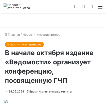
Войти
Switch
Искат
М
skin
Главная
/
Новости инфопартнеров
Новости инфопартнеров
В начале октября издание
«Ведомости» организует
конференцию,
посвященную ГЧП
24.09.2024
Время чтения меньше минуты