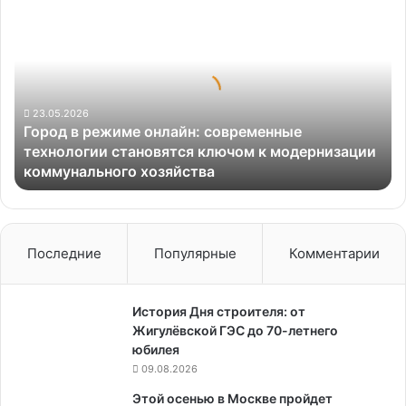
в
режиме
онлайн:
современные
технологии
становятся
23.05.2026
Город в режиме онлайн: современные
ключом
технологии становятся ключом к модернизации
к
коммунального хозяйства
модернизации
коммунального
хозяйства
Последние
Популярные
Комментарии
История Дня строителя: от
Жигулёвской ГЭС до 70-летнего
юбилея
09.08.2026
Этой осенью в Москве пройдет