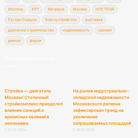
Ипотека
КРТ
Метриум
Москва
НОСТРОЙ
Руслан Сырцов
благоустройство
выставка
дорожное строительство
недвижимость
премия
ремонт
форум
Популярные новости
Стройка — двигатель
На рынке индустриально-
Москвы! Столичный
складской недвижимости
стройкомплекс преодолел
Московского региона
влияние санкций и
зафиксирован тренд на
кризисных явлений в
увеличение
экономике
запрашиваемых площадей
01.03.2024
26.01.2025