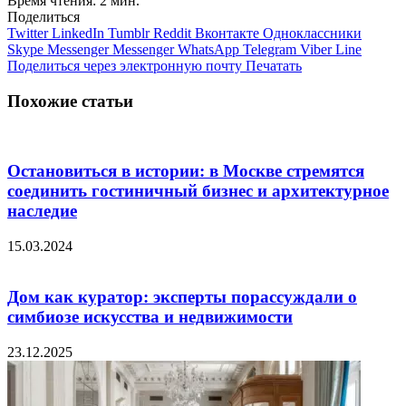
Время чтения: 2 мин.
Поделиться
Twitter
LinkedIn
Tumblr
Reddit
Вконтакте
Одноклассники
Skype
Messenger
Messenger
WhatsApp
Telegram
Viber
Line
Поделиться через электронную почту
Печатать
Похожие статьи
Остановиться в истории: в Москве стремятся
соединить гостиничный бизнес и архитектурное
наследие
15.03.2024
Дом как куратор: эксперты порассуждали о
симбиозе искусства и недвижимости
23.12.2025