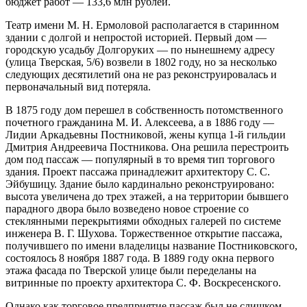
бюджет работ — 133,6 млн рублей.
Театр имени М. Н. Ермоловой располагается в старинном
здании с долгой и непростой историей. Первый дом —
городскую усадьбу Долгоруких — по нынешнему адресу
(улица Тверская, 5/6) возвели в 1802 году, но за несколько
следующих десятилетий она не раз реконструировалась и
первоначальный вид потеряла.
В 1875 году дом перешел в собственность потомственного
почетного гражданина М. И. Алексеева, а в 1886 году —
Лидии Аркадьевны Постниковой, жены купца 1-й гильдии
Дмитрия Андреевича Постникова. Она решила перестроить
дом под пассаж — популярный в то время тип торгового
здания. Проект пассажа принадлежит архитектору С. С.
Эйбушицу. Здание было кардинально реконструировано:
высота увеличена до трех этажей, а на территории бывшего
парадного двора было возведено новое строение со
стеклянными перекрытиями обходных галерей по системе
инженера В. Г. Шухова. Торжественное открытие пассажа,
получившего по имени владелицы название Постниковского,
состоялось 8 ноября 1887 года. В 1889 году окна первого
этажа фасада по Тверской улице были переделаны на
витринные по проекту архитектора С. Ф. Воскресенского.
Однако как торговое предприятие пассаж был не слишком