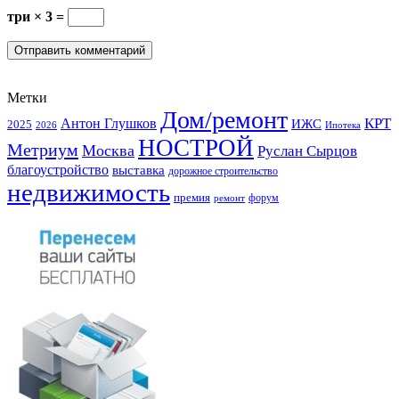
три × 3 =
Метки
Дом/ремонт
КРТ
Антон Глушков
ИЖС
2025
Ипотека
2026
НОСТРОЙ
Метриум
Москва
Руслан Сырцов
благоустройство
выставка
дорожное строительство
недвижимость
премия
форум
ремонт