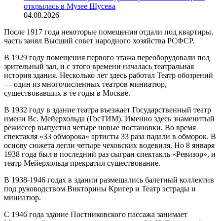
открылась в Музее Щусева
04.08.2026
После 1917 года некоторые помещения отдали под квартиры,
часть занял Высший совет народного хозяйства РСФСР.
В 1929 году помещения первого этажа переоборудовали под
зрительный зал, и с этого времени началась театральная
история здания. Несколько лет здесь работал Театр обозрений
— один из многочисленных театров миниатюр,
существовавших в те годы в Москве.
В 1932 году в здание театра въезжает Государственный театр
имени Вс. Мейерхольда (ГосТИМ). Именно здесь знаменитый
режиссер выпустил четыре новые постановки. Во время
спектакля «33 обморока» артисты 33 раза падали в обморок. В
основу сюжета легли четыре чеховских водевиля. Но 8 января
1938 года был в последний раз сыгран спектакль «Ревизор», и
театр Мейерхольда прекратил существование.
В 1938-1946 годах в здании размещались балетный коллектив
под руководством Викторины Кригер и Театр эстрады и
миниатюр.
С 1946 года здание Постниковского пассажа занимает