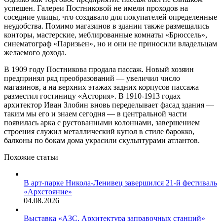
успешен. Галереи Постниковой не имели проходов на
соседние улицы, что создавало для покупателей определенные
неудобства. Помимо магазинов в здании также размещались
конторы, мастерские, меблированные комнаты «Брюссель»,
синематограф «Паризьен», но и они не приносили владельцам
желаемого дохода.
В 1909 году Постникова продала пассаж. Новый хозяин
предпринял ряд преобразований — увеличил число
магазинов, а на верхних этажах задних корпусов пассажа
разместил гостиницу «Астория». В 1910-1913 годах
архитектор Иван Злобин вновь переделывает фасад здания —
таким мы его и знаем сегодня — в центральной части
появилась арка с рустованными колоннами, завершением
строения служил металлический купол в стиле барокко,
балконы по бокам дома украсили скульптурами атлантов.
Похожие статьи
В арт-парке Никола-Ленивец завершился 21-й фестиваль
«Архстояние»
04.08.2026
Выставка «АЗС. Архитектура заправочных станций»