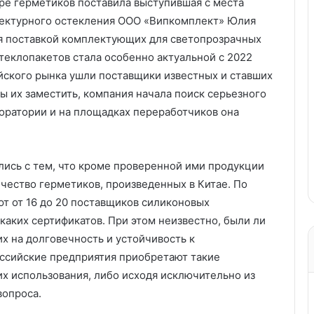
оре герметиков поставила выступившая с места
итектурного остекления ООО «Випкомплект» Юлия
ся поставкой комплектующих для светопрозрачных
теклопакетов стала особенно актуальной с 2022
ийского рынка ушли поставщики известных и ставших
 их заместить, компания начала поиск серьезного
боратории и на площадках переработчиков она
лись с тем, что кроме проверенной ими продукции
чество герметиков, произведенных в Китае. По
ют от 16 до 20 поставщиков силиконовых
каких сертификатов. При этом неизвестно, были ли
 на долговечность и устойчивость к
оссийские предприятия приобретают такие
их использования, либо исходя исключительно из
вопроса.