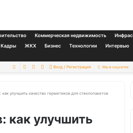
оительство
Коммерческая недвижимость
Инфрас
Кадры
ЖКХ
Бизнес
Технологии
Интервью
Switch
Sidebar
Случайная
Искать
Вход / Регистрация
Мы в соцсетях
skin
статья
: как улучшить качество герметиков для стеклопакетов
: как улучшить