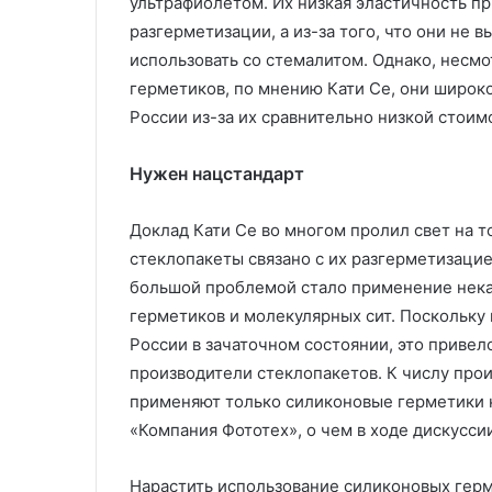
ультрафиолетом. Их низкая эластичность пр
разгерметизации, а из-за того, что они не 
использовать со стемалитом. Однако, несм
герметиков, по мнению Кати Се, они широк
России из-за их сравнительно низкой стоим
Нужен нацстандарт
Доклад Кати Се во многом пролил свет на 
стеклопакеты связано с их разгерметизаци
большой проблемой стало применение нек
герметиков и молекулярных сит. Поскольку
России в зачаточном состоянии, это привело
производители стеклопакетов. К числу про
применяют только силиконовые герметики к
«Компания Фототех», о чем в ходе дискусси
Нарастить использование силиконовых герм