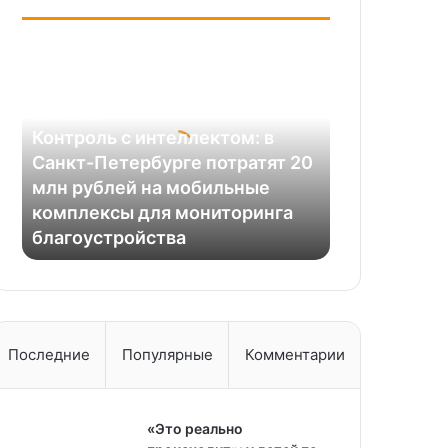
Контроль
с
интеллектом:
в
21.03.2024
Санкт-
Контроль с интеллектом: в
Петербурге
Санкт-Петербурге потратят 20
потратят
млн рублей на мобильные
20
комплексы для мониторинга
млн
благоустройства
рублей
на
мобильные
комплексы
для
мониторинга
Последние
Популярные
Комментарии
благоустройства
«Это реально