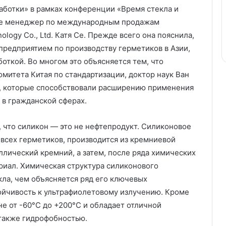
аботки» в рамках конференции «Время стекла и
аде менеджер по международным продажам
logy Co., Ltd. Катя Се. Прежде всего она пояснила,
предприятием по производству герметиков в Азии,
боткой. Во многом это объясняется тем, что
митета Китая по стандартизации, доктор наук Ван
е, которые способствовали расширению применения
 в гражданской сферах.
т, что силикон — это не нефтепродукт. Силиконовое
всех герметиков, производится из кремниевой
ллический кремний, а затем, после ряда химических
ериал. Химическая структура силиконового
кла, чем объясняется ряд его ключевых
тойчивость к ультрафиолетовому излучению. Кроме
не от -60°С до +200°С и обладает отличной
 также гидрофобностью.