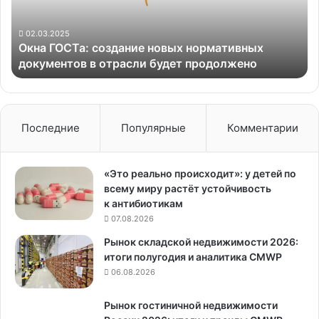
документов
в
отрасли
02.03.2025
Окна ГОСТа: создание новых нормативных
будет
документов в отрасли будет продолжено
продолжено
Последние
Популярные
Комментарии
«Это реально происходит»: у детей по
всему миру растёт устойчивость
к антибиотикам
07.08.2026
Рынок складской недвижимости 2026:
итоги полугодия и аналитика CMWP
06.08.2026
Рынок гостиничной недвижимости