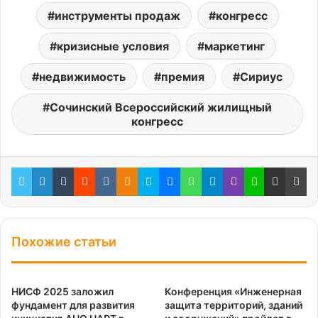
инструменты продаж
конгресс
кризисные условия
маркетинг
недвижимость
премия
Сириус
Сочинский Всероссийский жилищный
конгресс
Twitter
LinkedIn
Tumblr
Reddit
Вконтакте
Одноклассники
Skype
Messenger
WhatsApp
Telegram
Viber
Line
Поделиться через электронную почту
Пе
Похожие статьи
НИСФ 2025 заложил
Конференция «Инженерная
фундамент для развития
защита территорий, зданий