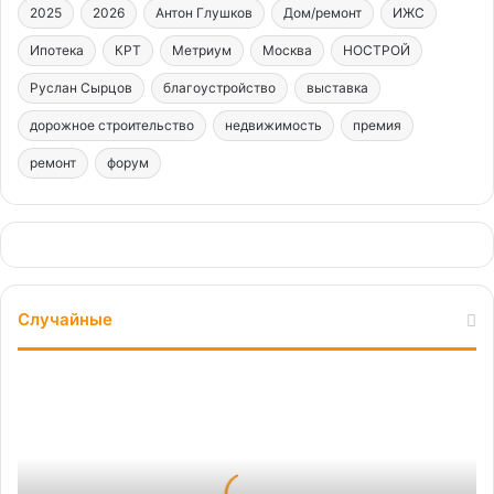
2025
2026
Антон Глушков
Дом/ремонт
ИЖС
Ипотека
КРТ
Метриум
Москва
НОСТРОЙ
Руслан Сырцов
благоустройство
выставка
дорожное строительство
недвижимость
премия
ремонт
форум
Случайные
Окна
ГОСТа:
создание
новых
нормативных