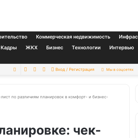
оительство
Коммерческая недвижимость
Инфрас
Кадры
ЖКХ
Бизнес
Технологии
Интервью
Switch
Sidebar
Случайная
Искать
Вход / Регистрация
Мы в соцсетях
skin
статья
-лист по различиям планировок в комфорт- и бизнес-
ланировке: чек-