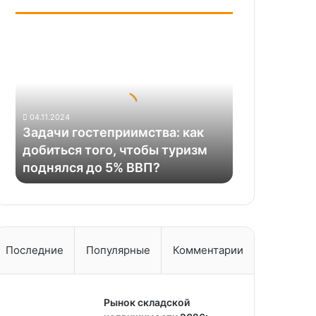
Задачи
гостеприимства:
как
добиться
того,
чтобы
04.11.2024
туризм
Задачи гостеприимства: как
поднялся
добиться того, чтобы туризм
до
поднялся до 5% ВВП?
5%
ВВП?
Последние
Популярные
Комментарии
Рынок складской