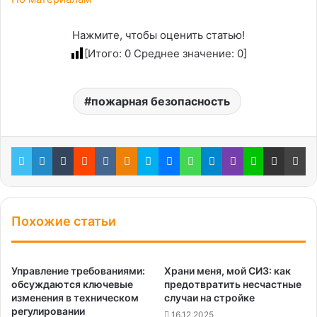
Нажмите, чтобы оценить статью!
[Итого:
0
Среднее значение:
0
]
пожарная безопасность
Twitter
LinkedIn
Tumblr
Reddit
Вконтакте
Одноклассники
Skype
Messenger
WhatsApp
Telegram
Viber
Line
Поделиться через электронную почту
Пе
Похожие статьи
Управление требованиями:
Храни меня, мой СИЗ: как
обсуждаются ключевые
предотвратить несчастные
изменения в техническом
случаи на стройке
регулировании
16.12.2025