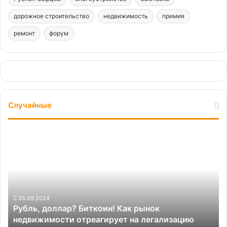
дорожное строительство
недвижимость
премия
ремонт
форум
Случайные
Рубль,
Бо
доллар?
кон
Биткоин!
и
Как
цел
рынок
сос
недвижимости
пар
Б
отреагирует
слу
26.09.2024
Рубль, доллар? Биткоин! Как рынок
п
на
по
недвижимости отреагирует на легализацию
с
легализацию
тем