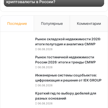
криптовалюты в России?
Ж
криптовалюты
вне
в
сов
России?
тех
в
стр
Последние
Популярные
Комментарии
и
ЖК
Рынок складской недвижимости 2026:
итоги полугодия и аналитика CMWP
06.08.2026
Рынок гостиничной недвижимости
России 2026: итоги и тренды CMWP
06.08.2026
Инженерные системы соцобъектов:
цифровизация и решения от IEK GROUP
06.08.2026
Краткий гид по выбору дюбелей для
разных оснований
06.08.2026