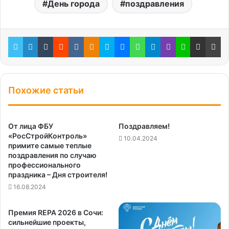
День города
поздравления
Twitter
LinkedIn
Tumblr
Reddit
Вконтакте
Одноклассники
Skype
Messenger
WhatsApp
Telegram
Viber
Line
Поделиться через электронную почту
Пе
Похожие статьи
От лица ФБУ
Поздравляем!
«РосСтройКонтроль»
10.04.2024
примите самые теплые
поздравления по случаю
профессионального
праздника – Дня строителя!
16.08.2024
Премия REPA 2026 в Сочи:
сильнейшие проекты,