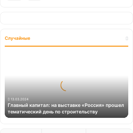
Случайные
Главный
капитал:
на
выставке
«Россия»
прошел
тематический
день
13.03.2024
Главный капитал: на выставке «Россия» прошел
по
тематический день по строительству
строительству