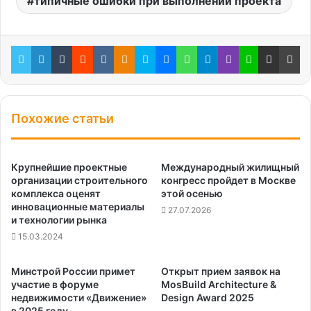
типичные ошибки при выполнении проекта
Twitter
LinkedIn
Tumblr
Reddit
Вконтакте
Одноклассники
Skype
Messenger
WhatsApp
Telegram
Viber
Line
Поделиться через электронную почту
Пе
Похожие статьи
Крупнейшие проектные
Международный жилищный
организации строительного
конгресс пройдет в Москве
комплекса оценят
этой осенью
инновационные материалы
27.07.2026
и технологии рынка
15.03.2024
Минстрой России примет
Открыт прием заявок на
участие в форуме
MosBuild Architecture &
недвижимости «Движение»
Design Award 2025
в 2025 году