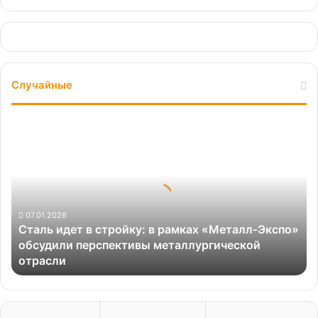
Случайные
Сталь
идет
в
стройку:
в
рамках
«Металл-
07.01.2026
Сталь идет в стройку: в рамках «Металл-Экспо»
Экспо»
обсудили перспективы металлургической
обсудили
отрасли
перспективы
металлургической
отрасли