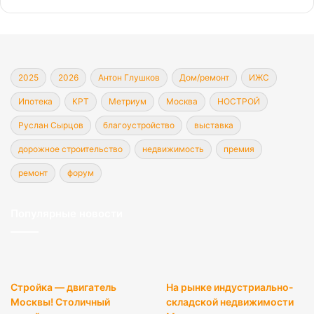
2025
2026
Антон Глушков
Дом/ремонт
ИЖС
Ипотека
КРТ
Метриум
Москва
НОСТРОЙ
Руслан Сырцов
благоустройство
выставка
дорожное строительство
недвижимость
премия
ремонт
форум
Популярные новости
Стройка — двигатель
На рынке индустриально-
Москвы! Столичный
складской недвижимости