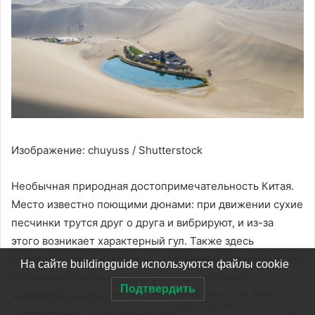
Изображение: chuyuss / Shutterstock
Необычная природная достопримечательность Китая.
Место известно поющими дюнами: при движении сухие
песчинки трутся друг о друга и вибрируют, и из-за
этого возникает характерный гул. Также здесь
находится озеро Юэяцюань, напоминающее полумесяц.
На сайте buildingguide используются файлы cookie
Окружённое зеленью, оно выглядит особенно
Подтвердить
живописно на контрасте с золотыми песками. Рядом
Русский
расположена традиционная пагода, на которую можно