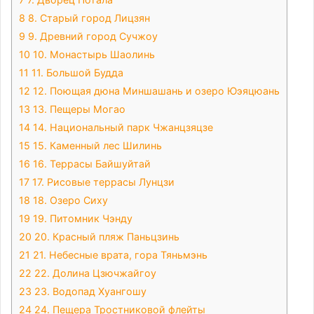
8
8. Старый город Лицзян
9
9. Древний город Сучжоу
10
10. Монастырь Шаолинь
11
11. Большой Будда
12
12. Поющая дюна Миншашань и озеро Юэяцюань
13
13. Пещеры Могао
14
14. Национальный парк Чжанцзяцзе
15
15. Каменный лес Шилинь
16
16. Террасы Байшуйтай
17
17. Рисовые террасы Лунцзи
18
18. Озеро Сиху
19
19. Питомник Чэнду
20
20. Красный пляж Паньцзинь
21
21. Небесные врата, гора Тяньмэнь
22
22. Долина Цзючжайгоу
23
23. Водопад Хуангошу
24
24. Пещера Тростниковой флейты