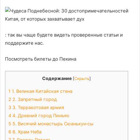
: так вы чаще будете видеть проверенные статьи и
поддержите нас.
Посмотреть билеты до Пекина
Содержание
[
Скрыть
]
1
1. Великая Китайская стена
2
2. Запретный город
3
3. Терракотовая армия
4
4. Древний город Пинъяо
5
5. Висячий монастырь Сюанькун‑сы
6
6. Храм Неба
7
7. Дворец Потала