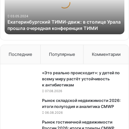
Урала
прошла
очередная
03.05.2024
Екатеринбургский ТИМИ-движ: в столице Урала
конференция
прошла очередная конференция ТИМИ
ТИМИ
Последние
Популярные
Комментарии
«Это реально происходит»: у детей по
всему миру растёт устойчивость
к антибиотикам
07.08.2026
Рынок складской недвижимости 2026:
итоги полугодия и аналитика CMWP
06.08.2026
Рынок гостиничной недвижимости
России 2026: итоги и тренды CMWP