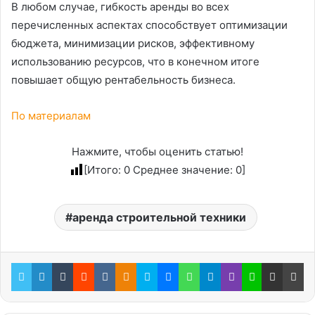
В любом случае, гибкость аренды во всех
перечисленных аспектах способствует оптимизации
бюджета, минимизации рисков, эффективному
использованию ресурсов, что в конечном итоге
повышает общую рентабельность бизнеса.
По материалам
Нажмите, чтобы оценить статью!
[Итого:
0
Среднее значение:
0
]
аренда строительной техники
Twitter
LinkedIn
Tumblr
Reddit
Вконтакте
Одноклассники
Skype
Messenger
WhatsApp
Telegram
Viber
Line
Поделиться через электронную почту
Пе