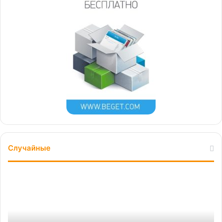
Случайные
Екатеринбургский
ТИМИ-
движ:
в
столице