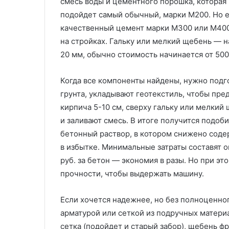
смесь воды и цементного порошка, которая
подойдет самый обычный, марки М200. Но е
качественный цемент марки М300 или М400
на стройках. Гальку или мелкий щебень — н
20 мм, обычно стоимость начинается от 500 
Когда все компоненты найдены, нужно подго
грунта, укладывают геотекстиль, чтобы пре
кирпича 5-10 см, сверху гальку или мелкий 
и заливают смесь. В итоге получится подоб
бетонный раствор, в котором снижено содер
в избытке. Минимальные затраты составят око
руб. за бетон — экономия в разы. Но при э
прочности, чтобы выдержать машину.
Если хочется надежнее, но без полноценно
арматурой или сеткой из подручных матери
сетка (подойдет и старый забор), щебень ф