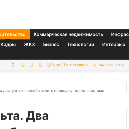
оительство
Коммерческая недвижимость
Инфрас
Кадры
ЖКХ
Бизнес
Технологии
Интервью
Switch
Sidebar
Случайная
Искать
Вход / Регистрация
Мы в соцсетях
skin
статья
а доступных способа залить площадку перед воротами
ьта. Два