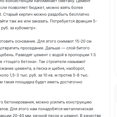
 по консистенции напоминает сметану. Цемент
сли позволяет бюджет, можно взять более
. Старый кирпич можно раздобыть бесплатно
айти там же или заказать. Потребуется фракция 5-
руб. за кубометр».
товить основание. Для этого снимают 15-20 см
дотвратить проседание. Дальше — слой битого
щебень. Разводят цемент с водой в пропорции 1:3
ие «тощего бетона». Так строители называют
жание цемента, а песка и щебня, наоборот,
ло 1,5-3 тыс. руб. за 10 кв. м против 5-8 тыс.
том такая площадка будет иметь достаточно
го бетонирования, можно усилить конструкцию
алов. Для этого нам понадобятся металлическая
ракции 20-40 мм, речной песок и цемент. В качестве