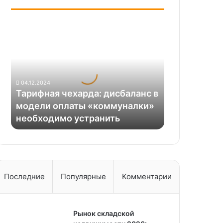
Тарифная
чехарда:
дисбаланс
в
модели
оплаты
04.12.2024
«коммуналки»
Тарифная чехарда: дисбаланс в
необходимо
модели оплаты «коммуналки»
устранить
необходимо устранить
Последние
Популярные
Комментарии
Рынок складской