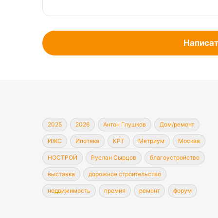
Написат
2025
2026
Антон Глушков
Дом/ремонт
ИЖС
Ипотека
КРТ
Метриум
Москва
НОСТРОЙ
Руслан Сырцов
благоустройство
выставка
дорожное строительство
недвижимость
премия
ремонт
форум