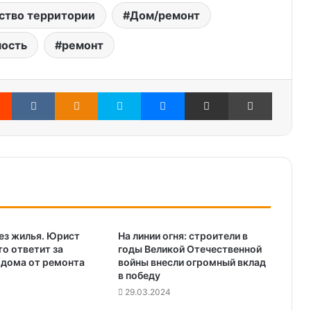
ство территории
Дом/ремонт
ость
ремонт
Reddit
Вконтакте
Одноклассники
Skype
Messenger
Поделиться через электронную почту
Печатать
ез жилья. Юрист
На линии огня: строители в
то ответит за
годы Великой Отечественной
 дома от ремонта
войны внесли огромный вклад
в победу
29.03.2024