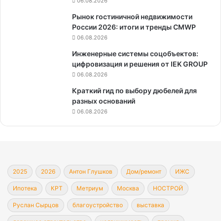
—
06.08.2026
Днем
Рынок гостиничной недвижимости
строителя!
России 2026: итоги и тренды CMWP
06.08.2026
Инженерные системы соцобъектов:
цифровизация и решения от IEK GROUP
06.08.2026
Краткий гид по выбору дюбелей для
разных оснований
06.08.2026
2025
2026
Антон Глушков
Дом/ремонт
ИЖС
Ипотека
КРТ
Метриум
Москва
НОСТРОЙ
Руслан Сырцов
благоустройство
выставка