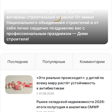
дорогие
18.08.2025
труженики
Уважаемые коллеги, дорогие труженики и
и
ветераны строительной отрасли! От имени
ветераны
Национального объединения строителей и от
строительной
себя лично сердечно поздравляю вас с
отрасли!
профессиональным праздником — Днем
От
строителя!
имени
Национального
объединения
строителей
и
Последние
Популярные
Комментарии
от
себя
лично
«Это реально происходит»: у детей по
сердечно
всему миру растёт устойчивость
поздравляю
к антибиотикам
вас
07.08.2026
с
Рынок складской недвижимости 2026:
профессиональным
итоги полугодия и аналитика CMWP
праздником