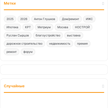
Метки
2025
2026
Антон Глушков
Дом/ремонт
ИЖС
Ипотека
КРТ
Метриум
Москва
НОСТРОЙ
Руслан Сырцов
благоустройство
выставка
дорожное строительство
недвижимость
премия
ремонт
форум
Случайные
Уважаемые
коллеги,