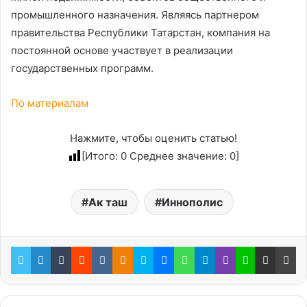
промышленного назначения. Являясь партнером
правительства Республики Татарстан, компания на
постоянной основе участвует в реализации
государственных программ.
По материалам
Нажмите, чтобы оценить статью!
[Итого:
0
Среднее значение:
0
]
Ак таш
Иннополис
Twitter
LinkedIn
Tumblr
Reddit
Вконтакте
Одноклассники
Skype
Messenger
WhatsApp
Telegram
Viber
Line
Поделиться через электронную почту
Пе