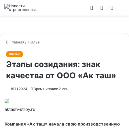
Войти
Switch
Искат
М
skin
Главная
/
Жилье
Жилье
Этапы созидания: знак
качества от ООО «Ак таш»
15.11.2024
Время чтения: 2 мин.
aktash-stroy.ru
Компания «Ак таш» начала свою производственную