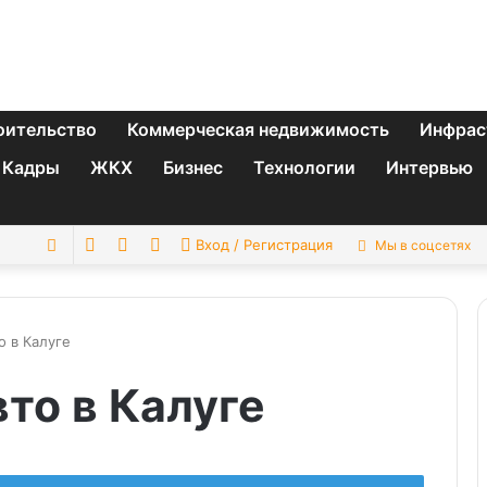
оительство
Коммерческая недвижимость
Инфрас
Кадры
ЖКХ
Бизнес
Технологии
Интервью
Switch
Sidebar
Случайная
Искать
Вход / Регистрация
Мы в соцсетях
skin
статья
о в Калуге
вто в Калуге