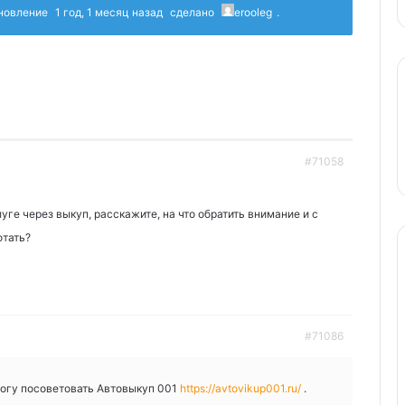
бновление
1 год, 1 месяц назад
сделано
erooleg
.
#71058
луге через выкуп, расскажите, на что обратить внимание и с
отать?
#71086
могу посоветовать Автовыкуп 001
https://avtovikup001.ru/
.