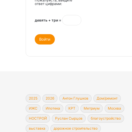
Пожалуйста, введите
ответ цифрами:
девять + три =
Войти
2025
2026
Антон Глушков
Дом/ремонт
ИЖС
Ипотека
КРТ
Метриум
Москва
НОСТРОЙ
Руслан Сырцов
благоустройство
выставка
дорожное строительство