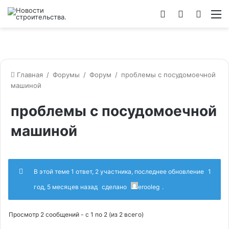
Войти
Switch
Искат
М
skin
Главная
/
Форумы
/
Форум
/
проблемы с посудомоечной
машиной
проблемы с посудомоечной
машиной
В этой теме 1 ответ, 2 участника, последнее обновление
1
год, 5 месяцев назад
сделано
erooleg
.
Просмотр 2 сообщений - с 1 по 2 (из 2 всего)