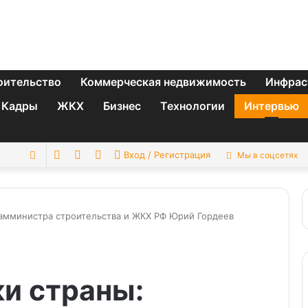
оительство
Коммерческая недвижимость
Инфрас
Кадры
ЖКХ
Бизнес
Технологии
Интервью
Switch
Sidebar
Случайная
Искать
Вход / Регистрация
Мы в соцсетях
skin
статья
замминистра строительства и ЖКХ РФ Юрий Гордеев
и страны: