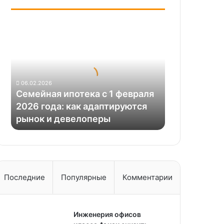
Семейная
ипотека
с
1
февраля
2026
06.02.2026
года:
Семейная ипотека с 1 февраля
как
2026 года: как адаптируются
адаптируются
рынок и девелоперы
рынок
и
девелоперы
Последние
Популярные
Комментарии
Инженерия офисов