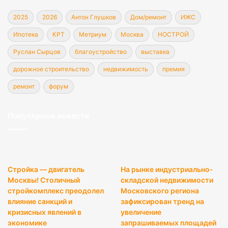
2025
2026
Антон Глушков
Дом/ремонт
ИЖС
Ипотека
КРТ
Метриум
Москва
НОСТРОЙ
Руслан Сырцов
благоустройство
выставка
дорожное строительство
недвижимость
премия
ремонт
форум
Популярные новости
Стройка — двигатель
На рынке индустриально-
Москвы! Столичный
складской недвижимости
стройкомплекс преодолел
Московского региона
влияние санкций и
зафиксирован тренд на
кризисных явлений в
увеличение
экономике
запрашиваемых площадей