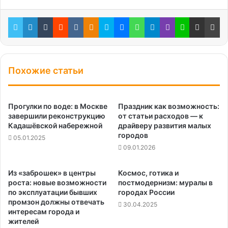
Twitter
LinkedIn
Tumblr
Reddit
Вконтакте
Одноклассники
Skype
Messenger
WhatsApp
Telegram
Viber
Line
Поделиться через электронную почту
Пе
Похожие статьи
Прогулки по воде: в Москве
Праздник как возможность:
завершили реконструкцию
от статьи расходов — к
Кадашёвской набережной
драйверу развития малых
городов
05.01.2025
09.01.2026
Из «заброшек» в центры
Космос, готика и
роста: новые возможности
постмодернизм: муралы в
по эксплуатации бывших
городах России
промзон должны отвечать
30.04.2025
интересам города и
жителей