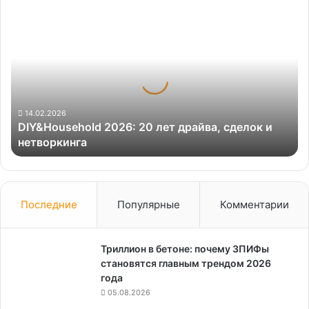
DIY&Household
2026:
20
лет
драйва,
сделок
и
нетворкинга
14.02.2026
DIY&Household 2026: 20 лет драйва, сделок и
нетворкинга
Последние
Популярные
Комментарии
Триллион в бетоне: почему ЗПИФы
становятся главным трендом 2026
года
05.08.2026