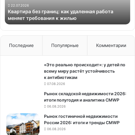
требования
22.07.2026
Квартира без границ: как удаленная работа
к
меняет требования к жилью
жилью
Последние
Популярные
Комментарии
«Это реально происходит»: у детей по
всему миру растёт устойчивость
к антибиотикам
07.08.2026
Рынок складской недвижимости 2026:
итоги полугодия и аналитика CMWP
06.08.2026
Рынок гостиничной недвижимости
России 2026: итоги и тренды CMWP
06.08.2026