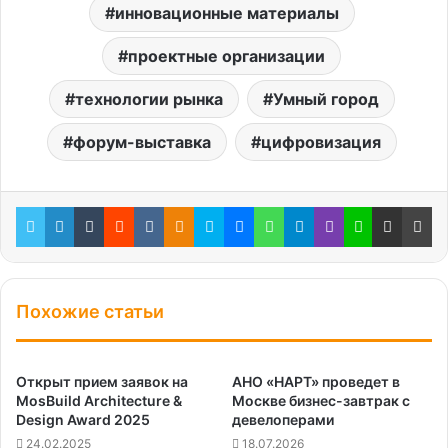
инновационные материалы
проектные организации
технологии рынка
Умный город
форум-выставка
цифровизация
Twitter
LinkedIn
Tumblr
Reddit
Вконтакте
Одноклассники
Skype
Messenger
WhatsApp
Telegram
Viber
Line
Поделиться через электронную почту
Пе
Похожие статьи
Открыт прием заявок на
АНО «НАРТ» проведет в
MosBuild Architecture &
Москве бизнес-завтрак с
Design Award 2025
девелоперами
24.02.2025
18.07.2026