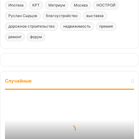
Ипотека
КРТ
Метриум
Москва
НОСТРОЙ
Руслан Сырцов
благоустройство
выставка
дорожное строительство
недвижимость
премия
ремонт
форум
Случайные
Квартира
без
границ:
как
удаленная
работа
меняет