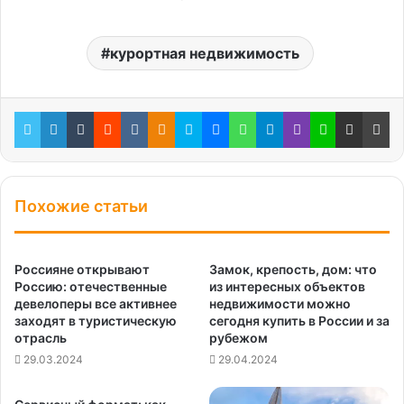
курортная недвижимость
Twitter
LinkedIn
Tumblr
Reddit
Вконтакте
Одноклассники
Skype
Messenger
WhatsApp
Telegram
Viber
Line
Поделиться через электронную почту
Пе
Похожие статьи
Россияне открывают
Замок, крепость, дом: что
Россию: отечественные
из интересных объектов
девелоперы все активнее
недвижимости можно
заходят в туристическую
сегодня купить в России и за
отрасль
рубежом
29.03.2024
29.04.2024