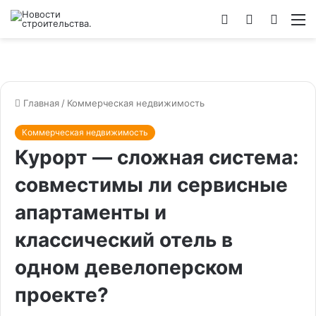
Войти
Switch
Искат
М
skin
Главная
/
Коммерческая недвижимость
Коммерческая недвижимость
Курорт — сложная система:
совместимы ли сервисные
апартаменты и
классический отель в
одном девелоперском
проекте?