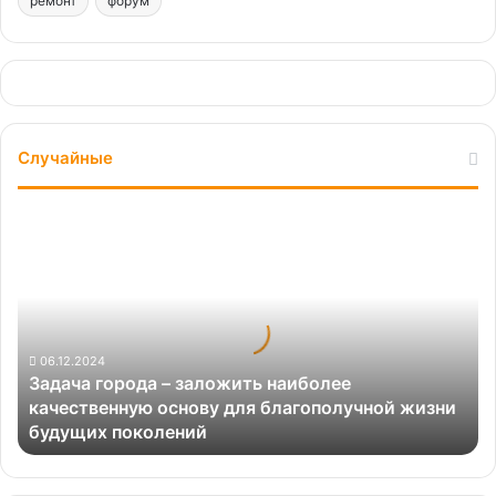
ремонт
форум
Случайные
Задача
города
–
заложить
наиболее
качественную
основу
06.12.2024
Задача города – заложить наиболее
для
качественную основу для благополучной жизни
благополучной
будущих поколений
жизни
будущих
поколений