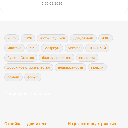
06.08.2026
2025
2026
Антон Глушков
Дом/ремонт
ИЖС
Ипотека
КРТ
Метриум
Москва
НОСТРОЙ
Руслан Сырцов
благоустройство
выставка
дорожное строительство
недвижимость
премия
ремонт
форум
Популярные новости
Стройка — двигатель
На рынке индустриально-