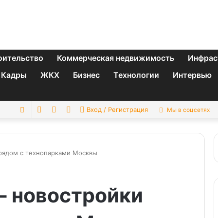
оительство
Коммерческая недвижимость
Инфрас
Кадры
ЖКХ
Бизнес
Технологии
Интервью
Switch
Sidebar
Случайная
Искать
Вход / Регистрация
Мы в соцсетях
skin
статья
 рядом с технопарками Москвы
– новостройки