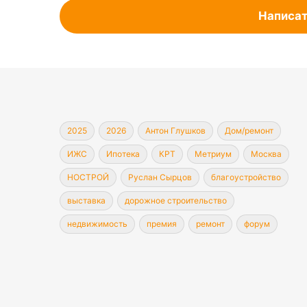
Написат
2025
2026
Антон Глушков
Дом/ремонт
ИЖС
Ипотека
КРТ
Метриум
Москва
НОСТРОЙ
Руслан Сырцов
благоустройство
выставка
дорожное строительство
недвижимость
премия
ремонт
форум