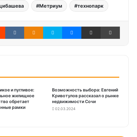
цибашева
Метриум
технопарк
Reddit
Вконтакте
Одноклассники
Skype
Messenger
Поделиться через электронную почту
Печатать
икое и пугливое:
Возможность выбора: Евгений
льное жилищное
Кривотулов рассказал о рынке
тво обретает
недвижимости Сочи
анные рамки
02.03.2024