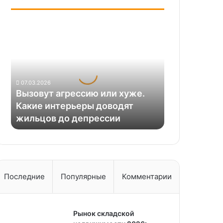
Вызовут
агрессию
или
хуже.
Какие
интерьеры
07.03.2026
доводят
Вызовут агрессию или хуже.
жильцов
Какие интерьеры доводят
до
жильцов до депрессии
депрессии
Последние
Популярные
Комментарии
Рынок складской