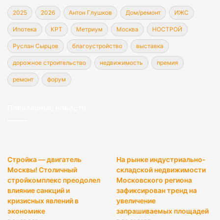
2025
2026
Антон Глушков
Дом/ремонт
ИЖС
Ипотека
КРТ
Метриум
Москва
НОСТРОЙ
Руслан Сырцов
благоустройство
выставка
дорожное строительство
недвижимость
премия
ремонт
форум
Популярные новости
Стройка — двигатель
На рынке индустриально-
Москвы! Столичный
складской недвижимости
стройкомплекс преодолел
Московского региона
влияние санкций и
зафиксирован тренд на
кризисных явлений в
увеличение
экономике
запрашиваемых площадей