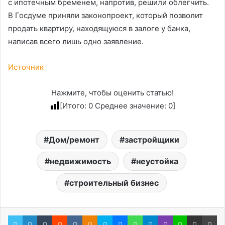
с ипотечным бременем, напротив, решили облегчить.
В Госдуме приняли законопроект, который позволит
продать квартиру, находящуюся в залоге у банка,
написав всего лишь одно заявление.
Источник
Нажмите, чтобы оценить статью!
[Итого:
0
Среднее значение:
0
]
Дом/ремонт
застройщики
недвижимость
неустойка
строительный бизнес
Twitter
LinkedIn
Tumblr
Reddit
Вконтакте
Одноклассники
Skype
Messenger
WhatsApp
Telegram
Viber
Line
Поделиться через электронную почту
Пе