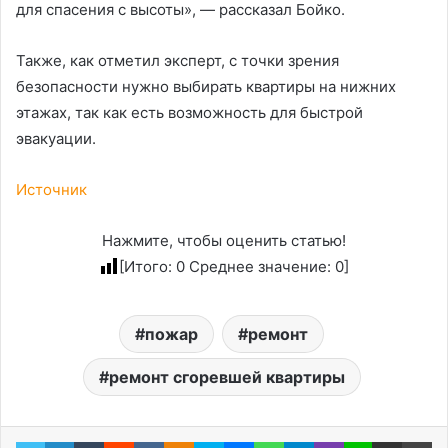
для спасения с высоты», — рассказал Бойко.
Также, как отметил эксперт, с точки зрения
безопасности нужно выбирать квартиры на нижних
этажах, так как есть возможность для быстрой
эвакуации.
Источник
Нажмите, чтобы оценить статью!
[Итого:
0
Среднее значение:
0
]
пожар
ремонт
ремонт сгоревшей квартиры
Twitter
LinkedIn
Tumblr
Reddit
Вконтакте
Одноклассники
Skype
Messenger
WhatsApp
Telegram
Viber
Line
Поделиться через электронную почту
Пе