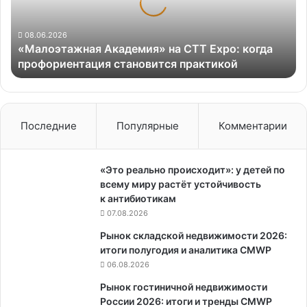
когда
профориентация
становится
08.06.2026
«Малоэтажная Академия» на CTT Expo: когда
практикой
профориентация становится практикой
Последние
Популярные
Комментарии
«Это реально происходит»: у детей по
всему миру растёт устойчивость
к антибиотикам
07.08.2026
Рынок складской недвижимости 2026:
итоги полугодия и аналитика CMWP
06.08.2026
Рынок гостиничной недвижимости
России 2026: итоги и тренды CMWP