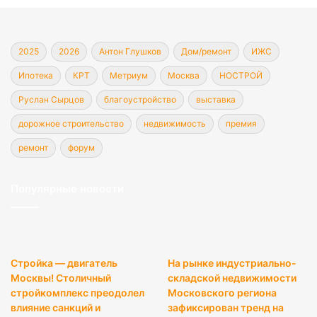
2025
2026
Антон Глушков
Дом/ремонт
ИЖС
Ипотека
КРТ
Метриум
Москва
НОСТРОЙ
Руслан Сырцов
благоустройство
выставка
дорожное строительство
недвижимость
премия
ремонт
форум
Популярные новости
Стройка — двигатель
На рынке индустриально-
Москвы! Столичный
складской недвижимости
стройкомплекс преодолел
Московского региона
влияние санкций и
зафиксирован тренд на