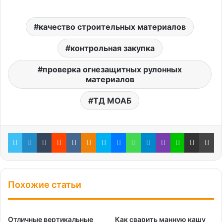
качество строительных материалов
контрольная закупка
проверка огнезащитных рулонных
материалов
ТД МОАБ
Twitter
LinkedIn
Tumblr
Reddit
Вконтакте
Одноклассники
Skype
Messenger
WhatsApp
Telegram
Viber
Line
Поделиться через электронную почту
Пе
Похожие статьи
Отличные вертикальные
Как сварить манную кашу