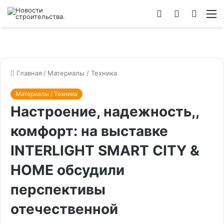
Войти
Switch
Искат
М
skin
Главная
/
Материалы / Техника
Материалы / Техника
Настроение, надежность,,
комфорт: на выставке
INTERLIGHT SMART CITY &
HOME обсудили
перспективы
отечественной