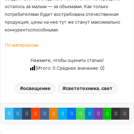
осталось за малым — за объемами. Как только
потребителями будет востребована отечественная
продукция, цены на нее тут же станут максимально
конкурентоспособными.
По материалам
Нажмите, чтобы оценить статью!
[Итого:
0
Среднее значение:
0
]
освещение
светотехника. свет
Twitter
LinkedIn
Tumblr
Reddit
Вконтакте
Одноклассники
Skype
Messenger
WhatsApp
Telegram
Viber
Line
Поделиться через электронную почту
Пе