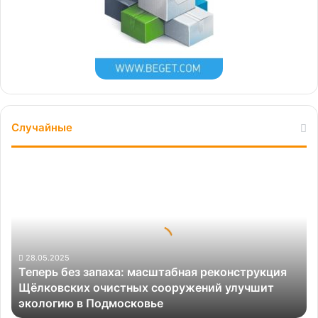
Случайные
Теперь
без
запаха:
масштабная
реконструкция
Щёлковских
очистных
28.05.2025
Теперь без запаха: масштабная реконструкция
сооружений
Щёлковских очистных сооружений улучшит
улучшит
экологию в Подмосковье
экологию
в