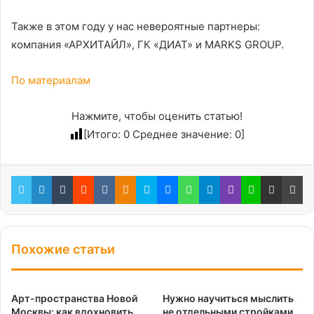
Также в этом году у нас невероятные партнеры:
компания «АРХИТАЙЛ», ГК «ДИАТ» и MARKS GROUP.
По материалам
Нажмите, чтобы оценить статью!
[Итого:
0
Среднее значение:
0
]
Twitter
LinkedIn
Tumblr
Reddit
Вконтакте
Одноклассники
Skype
Messenger
WhatsApp
Telegram
Viber
Line
Поделиться через электронную почту
Пе
Похожие статьи
Арт-пространства Новой
Нужно научиться мыслить
Москвы: как вдохновить
не отдельными стройками,