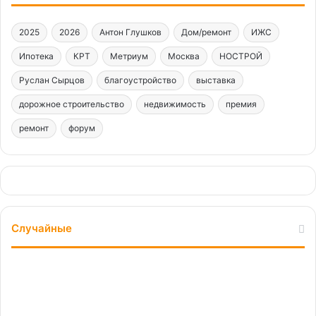
2025
2026
Антон Глушков
Дом/ремонт
ИЖС
Ипотека
КРТ
Метриум
Москва
НОСТРОЙ
Руслан Сырцов
благоустройство
выставка
дорожное строительство
недвижимость
премия
ремонт
форум
Случайные
Двойной
удар:
усиливается
ответственность