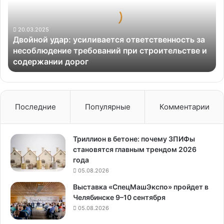
за
несоблюдение
требований
20.03.2025
Двойной удар: усиливается ответственность за
при
несоблюдение требований при строительстве и
строительстве
содержании дорог
и
содержании
дорог
Последние
Популярные
Комментарии
Триллион в бетоне: почему ЗПИФы
становятся главным трендом 2026
года
05.08.2026
Выставка «СпецМашЭкспо» пройдет в
Челябинске 9–10 сентября
05.08.2026