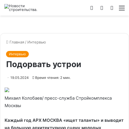
Войти
Switch
Искат
М
skin
Главная
/
Интервью
Интервью
Подорвать устрои
19.05.2024
Время чтения: 2 мин.
Михаил Колобаев/ пресс-служба Стройкомплекса
Москвы
Каждый год АРХ МОСКВА «ищет таланты» и выводит
на большую архитектурную сцену молодых