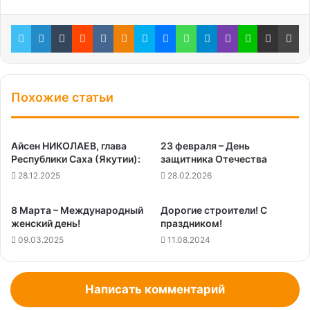
Twitter
LinkedIn
Tumblr
Reddit
Вконтакте
Одноклассники
Skype
Messenger
WhatsApp
Telegram
Viber
Line
Поделиться через электронную почту
Пе
Похожие статьи
Айсен НИКОЛАЕВ, глава
23 февраля – День
Республики Саха (Якутии):
защитника Отечества
28.12.2025
28.02.2026
8 Марта – Международный
Дорогие строители! С
женский день!
праздником!
09.03.2025
11.08.2024
Написать комментарий