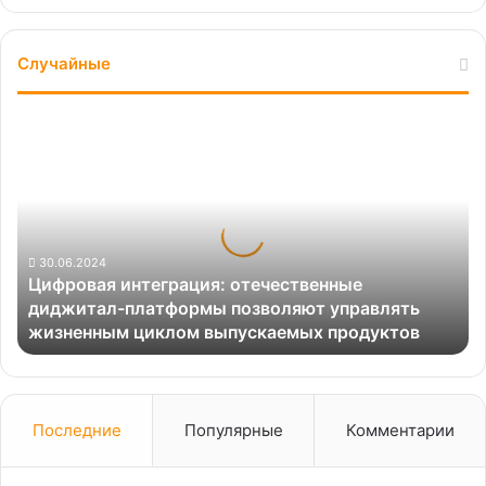
Случайные
Цифровая
интеграция:
отечественные
диджитал-
платформы
позволяют
управлять
30.06.2024
Цифровая интеграция: отечественные
жизненным
диджитал-платформы позволяют управлять
циклом
жизненным циклом выпускаемых продуктов
выпускаемых
продуктов
Последние
Популярные
Комментарии