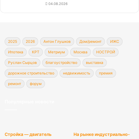
04.08.2026
2025
2026
Антон Глушков
Дом/ремонт
ИЖС
Ипотека
КРТ
Метриум
Москва
НОСТРОЙ
Руслан Сырцов
благоустройство
выставка
дорожное строительство
недвижимость
премия
ремонт
форум
Популярные новости
Стройка — двигатель
На рынке индустриально-