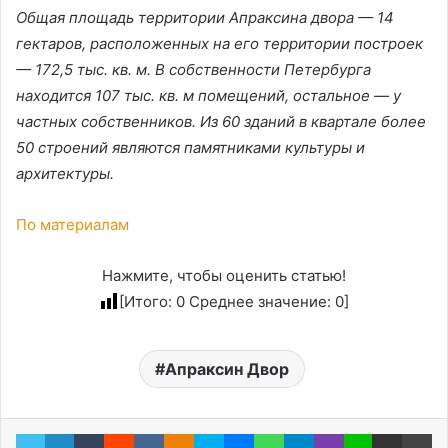
Общая площадь территории Апраксина двора — 14
гектаров, расположенных на его территории построек
— 172,5 тыс. кв. м. В собственности Петербурга
находится 107 тыс. кв. м помещений, остальное — у
частных собственников. Из 60 зданий в квартале более
50 строений являются памятниками культуры и
архитектуры.
По материалам
Нажмите, чтобы оценить статью!
[Итого:
0
Среднее значение:
0
]
Апраксин Двор
Twitter
LinkedIn
Tumblr
Reddit
Вконтакте
Одноклассники
Skype
Messenger
WhatsApp
Telegram
Viber
Line
Поделиться через электронную почту
Пе