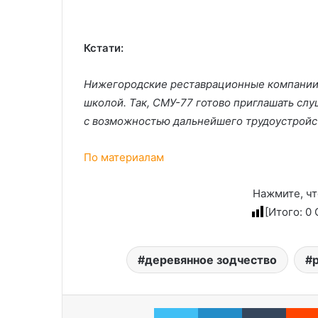
Кстати:
Нижегородские реставрационные компании 
школой. Так, СМУ-77 готово приглашать сл
с возможностью дальнейшего трудоустройс
По материалам
Нажмите, чт
[Итого:
0
С
деревянное зодчество
Twitter
LinkedIn
Tumblr