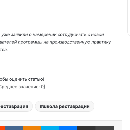
уже заявили о намерении сотрудничать с новой
ушателей программы на производственную практику
тва.
обы оценить статью!
реднее значение:
0
]
реставрация
школа реставрации
Reddit
Вконтакте
Одноклассники
Skype
Messenger
Поделиться через электронную почту
Печатать