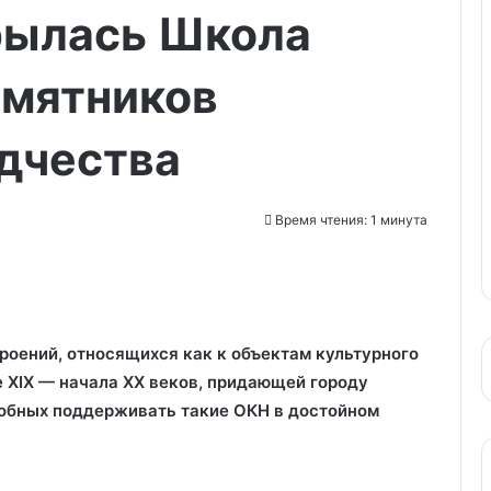
рылась Школа
амятников
дчества
Время чтения: 1 минута
роений, относящихся как к объектам культурного
е ХIХ — начала ХХ веков, придающей городу
собных поддерживать такие ОКН в достойном