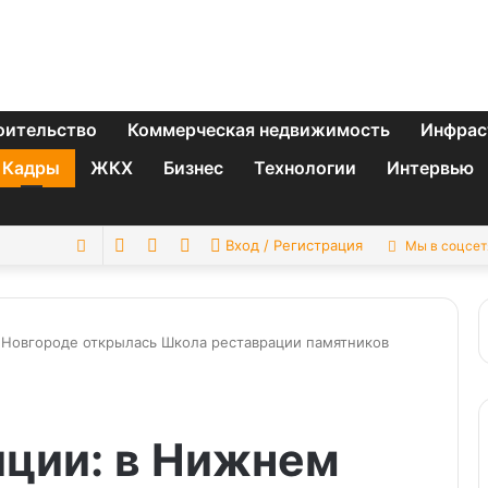
оительство
Коммерческая недвижимость
Инфрас
Кадры
ЖКХ
Бизнес
Технологии
Интервью
Switch
Sidebar
Случайная
Искать
Вход / Регистрация
Мы в соцсет
skin
статья
 Новгороде открылась Школа реставрации памятников
иции: в Нижнем