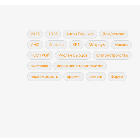
2025
2026
Антон Глушков
Дом/ремонт
ИЖС
Ипотека
КРТ
Метриум
Москва
НОСТРОЙ
Руслан Сырцов
благоустройство
выставка
дорожное строительство
недвижимость
премия
ремонт
форум