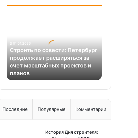
Строить
по
совести:
Петербург
продолжает
01.01.2026
расширяться
Строить по совести: Петербург
за
продолжает расширяться за
счет
счет масштабных проектов и
масштабных
планов
проектов
и
планов
Последние
Популярные
Комментарии
История Дня строителя: