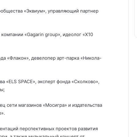
сообщества «Эквиум», управляющий партнер
 компании «Gagarin group», идеолог «Х10
ода «Флакон», девелопер арт-парка «Никола-
ва «ELS SPACE», эксперт фонда «Сколково»,
ы;
ец сети магазинов «Мосигра» и издательства
».
зентаций перспективных проектов развития
ри, а также музыкальный концерт от