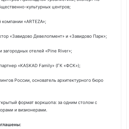
бщественно-культурных центров;
й компании «ARTEZA»;
ктор «Завидово Девелопмент» и «Завидово Парк»;
и загородных отелей «Pine River»;
партнер «KASKAD Family» (ГК «ФСК»);
пингов России, основатель архитектурного бюро
.
крытый формат воркшопа: за одним столом с
орами и визионерами.
иглашены: