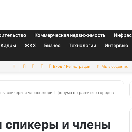
оительство
Коммерческая недвижимость
Инфрас
Кадры
ЖКХ
Бизнес
Технологии
Интервью
Switch
Sidebar
Случайная
Искать
Вход / Регистрация
Мы в соцсетях
skin
статья
тны спикеры и члены жюри III форума по развитию городов
 спикеры и члены