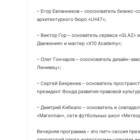
– Егор Евланников – сооснователь бизнес-
архитектурного бюро «LH47»;
– Виктор Гор – основатель сервиса «GLAZ» и
Движения» и мастер «X10 Academy»;
– Олег Гончаров – сооснователь дизайн-зав
Ленивец»;
– Сергей Бекренев – основатель пространст
президент Фонда развития правовой культур
– Дмитрий Кибкало – основатель и совладел
«Магеллан», сети футбольных школ «Метеор
Вечерняя программа – это питч-сессия пре
территорий перед инвесторами-членами жю