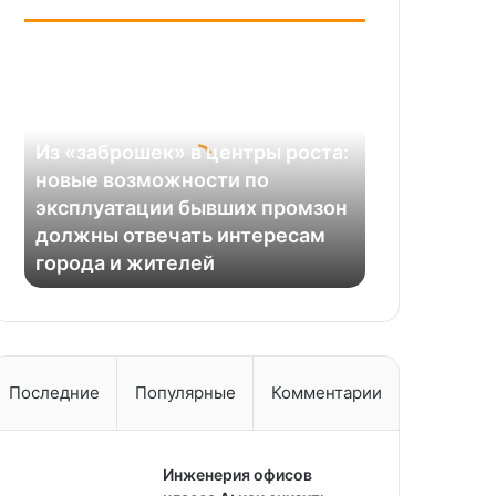
Из
«заброшек»
в
центры
09.07.2025
роста:
Из «заброшек» в центры роста:
новые
новые возможности по
возможности
эксплуатации бывших промзон
по
должны отвечать интересам
эксплуатации
города и жителей
бывших
промзон
должны
отвечать
интересам
города
Последние
Популярные
Комментарии
и
жителей
Инженерия офисов