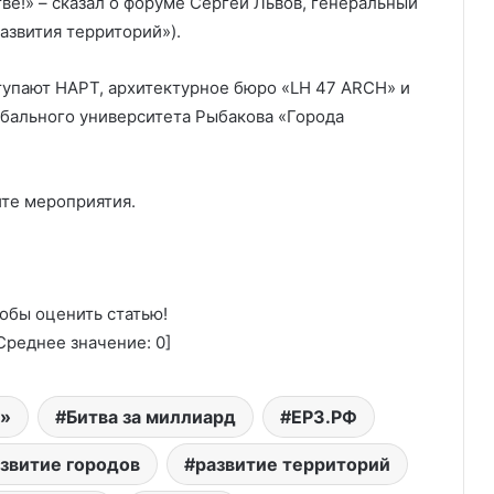
ве!» – сказал о форуме Сергей Львов, генеральный
азвития территорий»).
тупают НАРТ, архитектурное бюро «LH 47 ARCH» и
бального университета Рыбакова «Города
те мероприятия.
обы оценить статью!
реднее значение:
0
]
?»
Битва за миллиард
ЕРЗ.РФ
звитие городов
развитие территорий