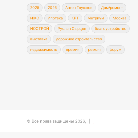
2025
2026
Антон Глушков
Дом/ремонт
ИЖС
Ипотека
КРТ
Метриум
Москва
НОСТРОЙ
Руслан Сырцов
благоустройство
выставка
дорожное строительство
недвижимость
премия
ремонт
форум
© Все права защищены 2026, |