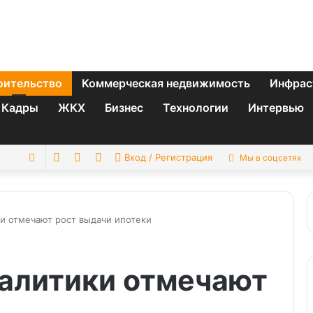
оительство
Коммерческая недвижимость
Инфрас
Кадры
ЖКХ
Бизнес
Технологии
Интервью
Switch
Sidebar
Случайная
Искать
Вход / Регистрация
Мы в соцсетях
skin
статья
и отмечают рост выдачи ипотеки
налитики отмечают