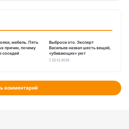
тояки, мебель. Пять
Выброси это. Эксперт
х причин, почему
Васильев назвал шесть вещей,
е соседей
«убивающих» уют
22.12.2025
ь комментарий