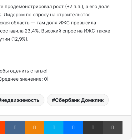
 продемонстрировал рост (+2 п.п.), а его доля
%. Лидером по спросу на строительство
нская область — там доля ИЖС превысила
 составила 23,4%. Высокий спрос на ИЖС также
тии (12,9%).
обы оценить статью!
реднее значение:
0
]
недвижимость
Сбербанк Домклик
Reddit
Вконтакте
Одноклассники
Skype
Messenger
Поделиться через электронную почту
Печатать