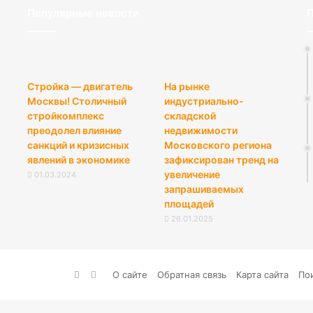
Популярные новости
П
Стройка — двигатель
На рынке
Москвы! Столичный
индустриально-
стройкомплекс
складской
преодолел влияние
недвижимости
санкций и кризисных
Московского региона
явлений в экономике
зафиксирован тренд на
увеличение
01.03.2024
запрашиваемых
площадей
26.01.2025
vk.com
RSS
О сайте
Обратная связь
Карта сайта
По