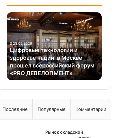
Цифровые
технологии
и
здоровье
нации:
23.05.2026
в
Цифровые технологии и
Москве
здоровье нации: в Москве
прошел
прошел всероссийский форум
всероссийский
«PRO ДЕВЕЛОПМЕНТ»
форум
«PRO
ДЕВЕЛОПМЕНТ»
Последние
Популярные
Комментарии
Рынок складской