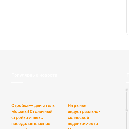
Популярные новости
П
Стройка — двигатель
На рынке
Москвы! Столичный
индустриально-
стройкомплекс
складской
преодолел влияние
недвижимости