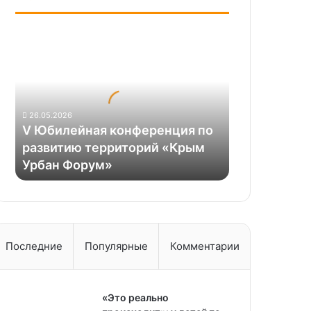
V
Юбилейная
конференция
по
развитию
территорий
26.05.2026
«Крым
V Юбилейная конференция по
Урбан
развитию территорий «Крым
Форум»
Урбан Форум»
Последние
Популярные
Комментарии
«Это реально