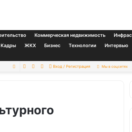
оительство
Коммерческая недвижимость
Инфрас
Кадры
ЖКХ
Бизнес
Технологии
Интервью
Switch
Sidebar
Случайная
Искать
Вход / Регистрация
Мы в соцсетях
skin
статья
ьтурного