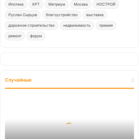
Ипотека
КРТ
Метриум
Москва
НОСТРОЙ
Руслан Сырцов
благоустройство
выставка
дорожное строительство
недвижимость
премия
ремонт
форум
Случайные
Анонсирован
Phantom
—
первый
в
мире
прозрачный