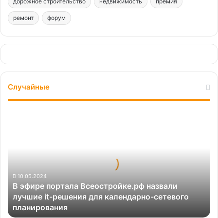
дорожное строительство
недвижимость
премия
ремонт
форум
Случайные
В
эфире
портала
Всеостройке.рф
назвали
лучшие
it-
10.05.2024
В эфире портала Всеостройке.рф назвали
решения
лучшие it-решения для календарно-сетевого
для
планирования
календарно-
сетевого