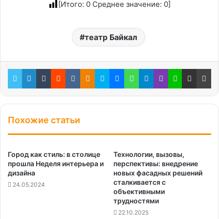
[Итого:
0
Среднее значение:
0
]
театр Байкал
Twitter
LinkedIn
Tumblr
Reddit
Вконтакте
Одноклассники
Skype
Messenger
WhatsApp
Telegram
Viber
Line
Поделиться через электронную почту
Пе
Похожие статьи
Город как стиль: в столице
Технологии, вызовы,
прошла Неделя интерьера и
перспективы: внедрение
дизайна
новых фасадных решений
сталкивается с
24.05.2024
объективными
трудностями
22.10.2025