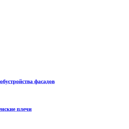
 обустройства фасадов
енские плечи