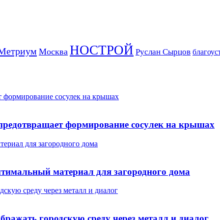
НОСТРОЙ
Метриум
Москва
Руслан Сырцов
благоус
т формирование сосулек на крышах
предотвращает формирование сосулек на крышах
териал для загородного дома
оптимальный материал для загородного дома
скую среду через металл и диалог
бражать городскую среду через металл и диалог