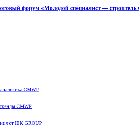
тоговый форум «Молодой специалист — строитель 
и аналитика CMWP
и тренды CMWP
ения от IEK GROUP