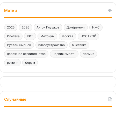
Метки
2025
2026
Антон Глушков
Дом/ремонт
ИЖС
Ипотека
КРТ
Метриум
Москва
НОСТРОЙ
Руслан Сырцов
благоустройство
выставка
дорожное строительство
недвижимость
премия
ремонт
форум
Случайные
Жильцам