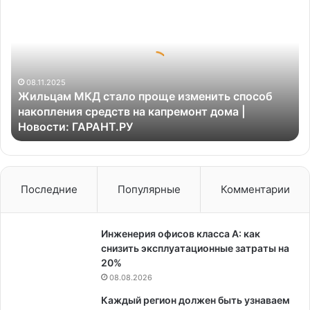
МКД
стало
проще
изменить
способ
накопления
08.11.2025
Жильцам МКД стало проще изменить способ
средств
накопления средств на капремонт дома |
на
Новости: ГАРАНТ.РУ
капремонт
дома
|
Новости:
ГАРАНТ.РУ
Последние
Популярные
Комментарии
Инженерия офисов класса А: как
снизить эксплуатационные затраты на
20%
08.08.2026
Каждый регион должен быть узнаваем