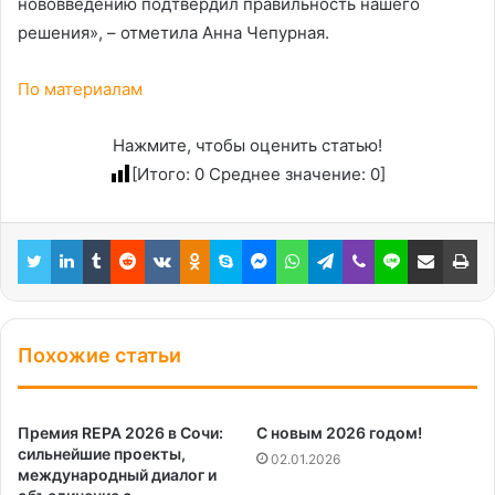
нововведению подтвердил правильность нашего
решения», – отметила Анна Чепурная.
По материалам
Нажмите, чтобы оценить статью!
[Итого:
0
Среднее значение:
0
]
Twitter
LinkedIn
Tumblr
Reddit
Вконтакте
Одноклассники
Skype
Messenger
WhatsApp
Telegram
Viber
Line
Поделиться через электронную почту
Пе
Похожие статьи
Премия REPA 2026 в Сочи:
С новым 2026 годом!
сильнейшие проекты,
02.01.2026
международный диалог и