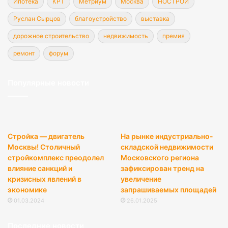
Ипотека
КРТ
Метриум
Москва
НОСТРОЙ
Руслан Сырцов
благоустройство
выставка
дорожное строительство
недвижимость
премия
ремонт
форум
Популярные новости
Стройка — двигатель
На рынке индустриально-
Москвы! Столичный
складской недвижимости
стройкомплекс преодолел
Московского региона
влияние санкций и
зафиксирован тренд на
кризисных явлений в
увеличение
экономике
запрашиваемых площадей
01.03.2024
26.01.2025
Последние новости