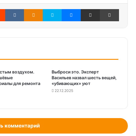
Reddit
Вконтакте
Одноклассники
Skype
Messenger
Поделиться через электронную почту
Печатать
истым воздухом.
Выброси это. Эксперт
шёвые
Васильев назвал шесть вещей,
риалы для ремонта
«убивающих» уют
22.12.2025
ь комментарий