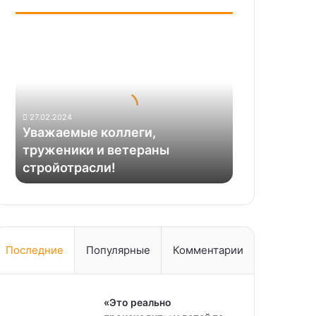
Уважаемые
коллеги,
труженики
и
ветераны
стройотрасли!
27.02.2024
Уважаемые коллеги,
труженики и ветераны
стройотрасли!
Последние
Популярные
Комментарии
«Это реально