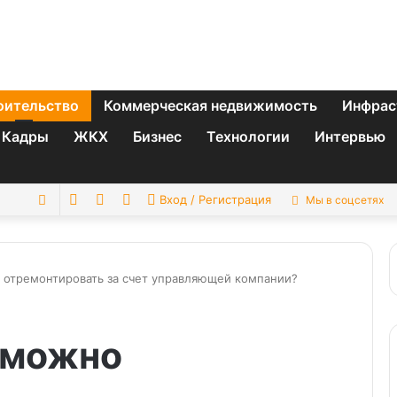
оительство
Коммерческая недвижимость
Инфрас
Кадры
ЖКХ
Бизнес
Технологии
Интервью
Switch
Sidebar
Случайная
Искать
Вход / Регистрация
Мы в соцсетях
skin
статья
 отремонтировать за счет управляющей компании?
 можно