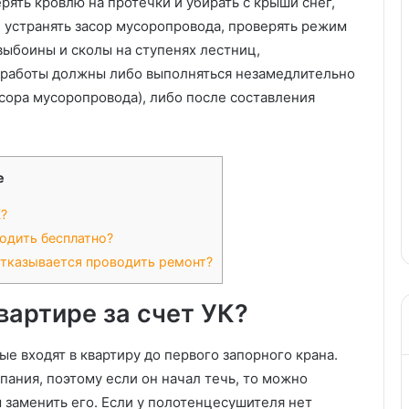
ять кровлю на протечки и убирать с крыши снег,
й, устранять засор мусоропровода, проверять режим
 выбоины и сколы на ступенях лестниц,
е работы должны либо выполняться незамедлительно
асора мусоропровода), либо после составления
е
К?
одить бесплатно?
отказывается проводить ремонт?
вартире за счет УК?
ые входят в квартиру до первого запорного крана.
ания, поэтому если он начал течь, то можно
 заменить его. Если у полотенцесушителя нет