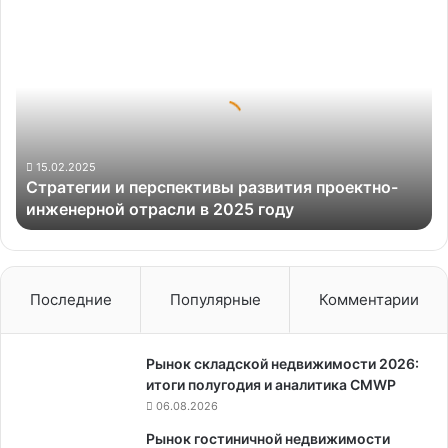
Стратегии
и
перспективы
развития
проектно-
инженерной
отрасли
в
15.02.2025
Стратегии и перспективы развития проектно-
2025
инженерной отрасли в 2025 году
году
Последние
Популярные
Комментарии
Рынок складской недвижимости 2026:
итоги полугодия и аналитика CMWP
06.08.2026
Рынок гостиничной недвижимости