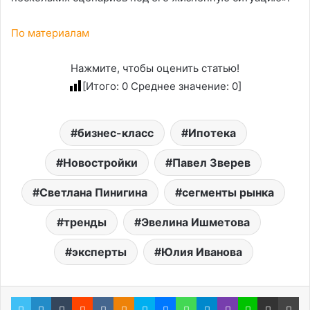
По материалам
Нажмите, чтобы оценить статью!
[Итого:
0
Среднее значение:
0
]
бизнес-класс
Ипотека
Новостройки
Павел Зверев
Светлана Пинигина
сегменты рынка
тренды
Эвелина Ишметова
эксперты
Юлия Иванова
Twitter
LinkedIn
Tumblr
Reddit
Вконтакте
Одноклассники
Skype
Messenger
WhatsApp
Telegram
Viber
Line
Поделиться через электронную почту
Пе