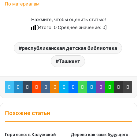
По материалам
Нажмите, чтобы оценить статью!
[Итого:
0
Среднее значение:
0
]
республиканская детская библиотека
Ташкент
Twitter
LinkedIn
Tumblr
Reddit
Вконтакте
Одноклассники
Skype
Messenger
WhatsApp
Telegram
Viber
Line
Поделиться через электронную почту
Пе
Похожие статьи
Гори ясно: в Калужской
Дерево как язык будущего: