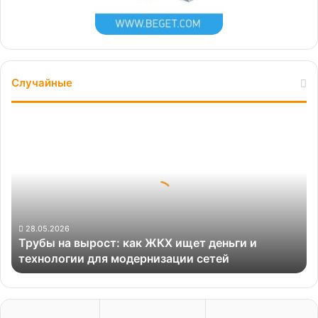
Случайные
Трубы
на
вырост:
как
ЖКХ
ищет
деньги
и
28.05.2026
Трубы на вырост: как ЖКХ ищет деньги и
технологии
технологии для модернизации сетей
для
модернизации
сетей