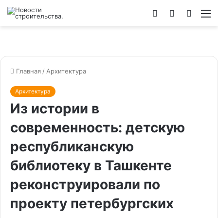
Войти
Switch
Искат
М
skin
Главная
/
Архитектура
Архитектура
Из истории в
современность: детскую
республиканскую
библиотеку в Ташкенте
реконструировали по
проекту петербургских