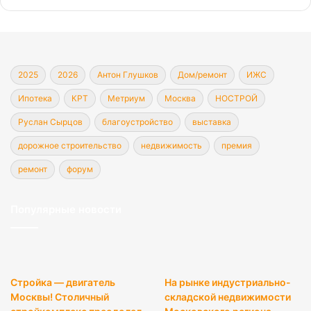
2025
2026
Антон Глушков
Дом/ремонт
ИЖС
Ипотека
КРТ
Метриум
Москва
НОСТРОЙ
Руслан Сырцов
благоустройство
выставка
дорожное строительство
недвижимость
премия
ремонт
форум
Популярные новости
Стройка — двигатель
На рынке индустриально-
Москвы! Столичный
складской недвижимости