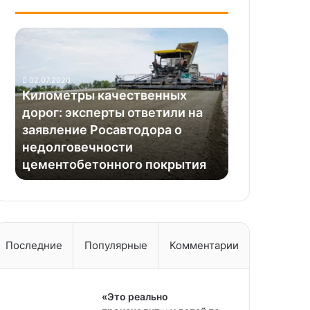
Километры
качественных
дорог:
эксперты
02.07.2026
ответили
Километры качественных
на
дорог: эксперты ответили на
заявление
заявление Росавтодора о
Росавтодора
недолговечности
о
цементобетонного покрытия
недолговечности
цементобетонного
покрытия
Последние
Популярные
Комментарии
«Это реально