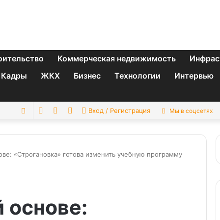
оительство
Коммерческая недвижимость
Инфрас
Кадры
ЖКХ
Бизнес
Технологии
Интервью
Switch
Sidebar
Случайная
Искать
Вход / Регистрация
Мы в соцсетях
skin
статья
ове: «Строгановка» готова изменить учебную программу
 основе: