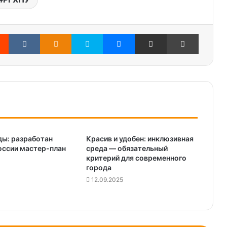
Reddit
Вконтакте
Одноклассники
Skype
Messenger
Поделиться через электронную почту
Печатать
ды: разработан
Красив и удобен: инклюзивная
оссии мастер-план
среда — обязательный
критерий для современного
города
12.09.2025