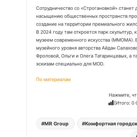
Сотрудничество со «Строгановкой» станет
насыщению общественных пространств прои
создание на территории премиального жило
В 2024 году там откроется парк скульптур,
музеем современного искусства (ММОМА). В
музейного уровня авторства Айдан Салахов
Фроловой, Ольги и Олега Татаринцевых, а т
эскизам специально для MOD.
По материалам
Нажмите, чт
[Итого:
0
С
MR Group
Комфортная городск