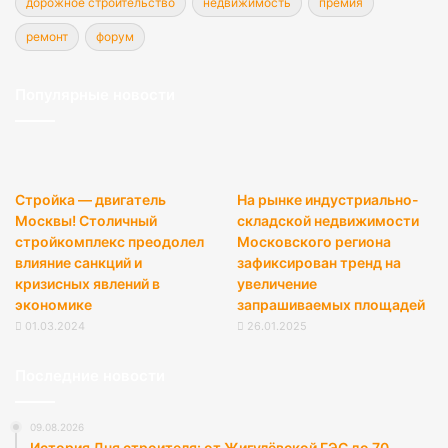
дорожное строительство
недвижимость
премия
ремонт
форум
Популярные новости
Стройка — двигатель
На рынке индустриально-
Москвы! Столичный
складской недвижимости
стройкомплекс преодолел
Московского региона
влияние санкций и
зафиксирован тренд на
кризисных явлений в
увеличение
экономике
запрашиваемых площадей
01.03.2024
26.01.2025
Последние новости
09.08.2026
История Дня строителя: от Жигулёвской ГЭС до 70-