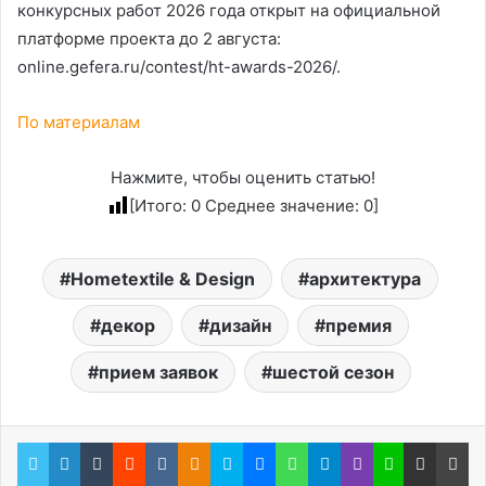
конкурсных работ 2026 года открыт на официальной
платформе проекта до 2 августа:
online.gefera.ru/contest/ht-awards-2026/.
По материалам
Нажмите, чтобы оценить статью!
[Итого:
0
Среднее значение:
0
]
Hometextile & Design
архитектура
декор
дизайн
премия
прием заявок
шестой сезон
Twitter
LinkedIn
Tumblr
Reddit
Вконтакте
Одноклассники
Skype
Messenger
WhatsApp
Telegram
Viber
Line
Поделиться через электронную почту
Пе