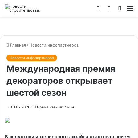
Войти
Switch
Искат
М
skin
Главная
/
Новости инфопартнеров
Новости инфопартнеров
Международная премия
декораторов открывает
шестой сезон
01.07.2026
Время чтения: 2 мин.
В индустрии интерьерного дизайна стартовал прием