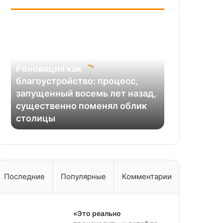
Реновация
как
благоустройство:
процесс,
30.10.2025
запущенный
Реновация как
восемь
благоустройство: процесс,
лет
запущенный восемь лет назад,
назад,
существенно поменял облик
существенно
столицы
поменял
облик
столицы
Последние
Популярные
Комментарии
«Это реально