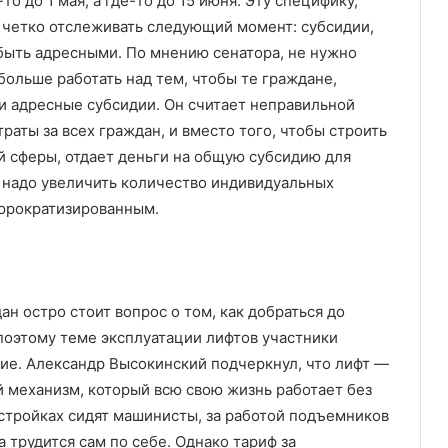
то до 1 мая, а где-то до 15 июня. Эту специфику,
ь четко отслеживать следующий момент: субсидии,
быть адресными. По мнению сенатора, не нужно
больше работать над тем, чтобы те граждане,
ли адресные субсидии. Он считает неправильной
траты за всех граждан, и вместо того, чтобы строить
й сферы, отдает деньги на общую субсидию для
 надо увеличить количество индивидуальных
бюрократизированным.
ан остро стоит вопрос о том, как добраться до
 поэтому теме эксплуатации лифтов участники
ие. Александр Высокинский подчеркнул, что лифт —
 механизм, который всю свою жизнь работает без
 стройках сидят машинисты, за работой подъемников
а трудится сам по себе. Однако тариф за