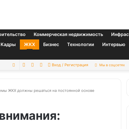
оительство
Коммерческая недвижимость
Инфрас
Кадры
ЖКХ
Бизнес
Технологии
Интервью
Switch
Sidebar
Случайная
Искать
Вход / Регистрация
Мы в соцсетях
skin
статья
емы ЖКХ должны решаться на постоянной основе
внимания: