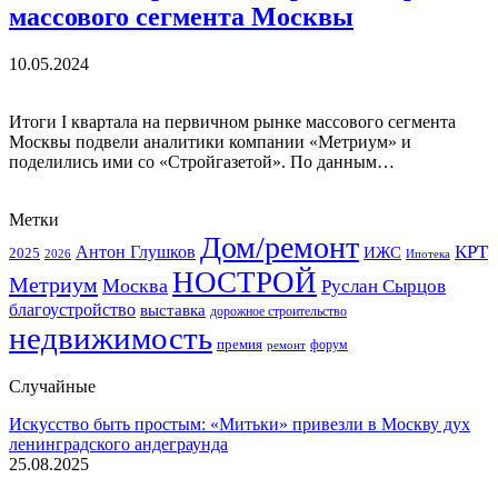
массового сегмента Москвы
10.05.2024
Итоги I квартала на первичном рынке массового сегмента
Москвы подвели аналитики компании «Метриум» и
поделились ими со «Стройгазетой». По данным…
Метки
Дом/ремонт
КРТ
Антон Глушков
ИЖС
2025
Ипотека
2026
НОСТРОЙ
Метриум
Москва
Руслан Сырцов
благоустройство
выставка
дорожное строительство
недвижимость
премия
форум
ремонт
Случайные
Искусство быть простым: «Митьки» привезли в Москву дух
ленинградского андеграунда
25.08.2025