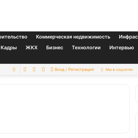
оительство
Коммерческая недвижимость
Инфрас
Кадры
ЖКХ
Бизнес
Технологии
Интервью
Switch
Sidebar
Случайная
Искать
Вход / Регистрация
Мы в соцсетях
skin
статья