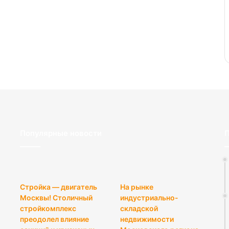
Популярные новости
П
Стройка — двигатель
На рынке
Москвы! Столичный
индустриально-
стройкомплекс
складской
преодолел влияние
недвижимости