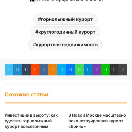
горнолыжный курорт
круглогодичный курорт
курортная недвижимость
Twitter
LinkedIn
Tumblr
Reddit
Вконтакте
Одноклассники
Skype
Messenger
WhatsApp
Telegram
Viber
Line
Поделиться через электронную почту
Пе
Похожие статьи
Инвестиции в высоту: как
В Новой Москве масштабно
сделать горнолыжный
реконструировали курорт
курорт всесезонным
«Ерино»