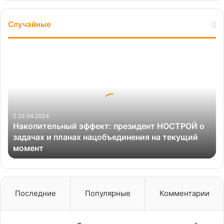
Случайные
Накопительный
эффект:
президент
НОСТРОЙ
о
задачах
и
22.04.2024
Накопительный эффект: президент НОСТРОЙ о
планах
задачах и планах нацобъединения на текущий
нацобъединения
момент
на
текущий
момент
Последние
Популярные
Комментарии