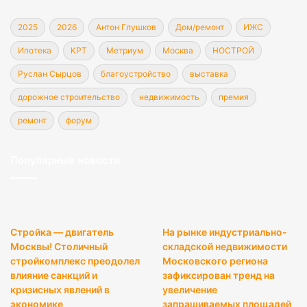
2025
2026
Антон Глушков
Дом/ремонт
ИЖС
Ипотека
КРТ
Метриум
Москва
НОСТРОЙ
Руслан Сырцов
благоустройство
выставка
дорожное строительство
недвижимость
премия
ремонт
форум
Популярные новости
Стройка — двигатель
На рынке индустриально-
Москвы! Столичный
складской недвижимости
стройкомплекс преодолел
Московского региона
влияние санкций и
зафиксирован тренд на
кризисных явлений в
увеличение
экономике
запрашиваемых площадей